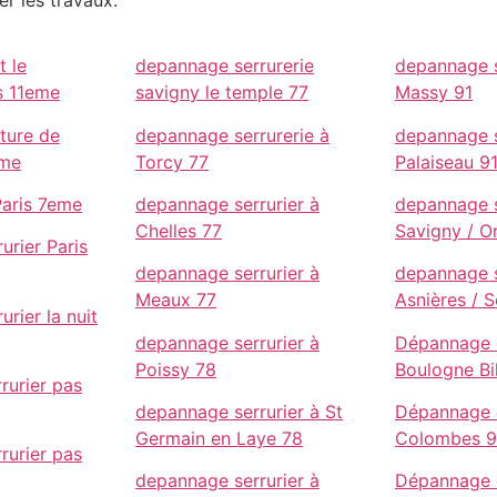
er les travaux.
t le
depannage serrurerie
depannage s
s 11eme
savigny le temple 77
Massy 91
rture de
depannage serrurerie à
depannage s
eme
Torcy 77
Palaiseau 9
 Paris 7eme
depannage serrurier à
depannage s
Chelles 77
Savigny / O
urier Paris
depannage serrurier à
depannage s
Meaux 77
Asnières / 
urier la nuit
depannage serrurier à
Dépannage d
Poissy 78
Boulogne Bi
rurier pas
depannage serrurier à St
Dépannage d
Germain en Laye 78
Colombes 
rurier pas
depannage serrurier à
Dépannage d