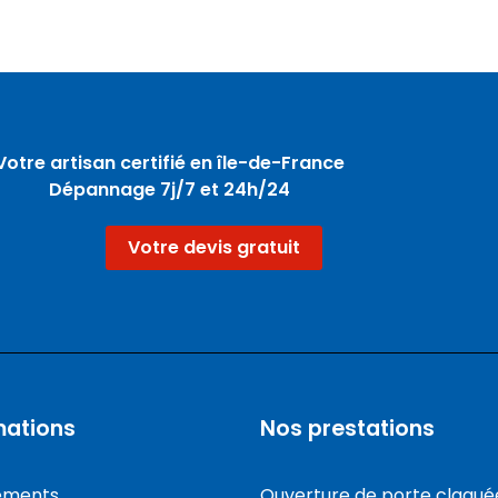
Votre artisan certifié en île-de-France
Dépannage 7j/7 et 24h/24
Votre devis gratuit
mations
Nos prestations
sements
Ouverture de porte claqué