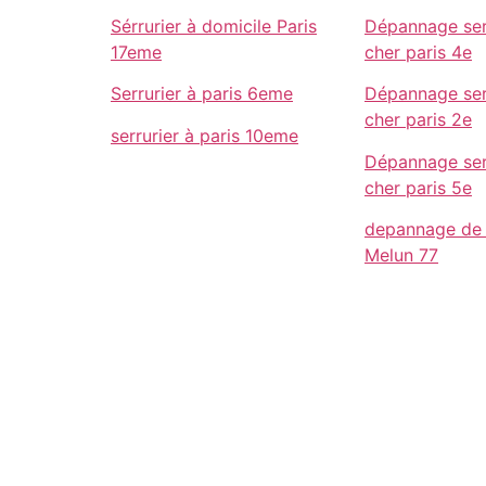
Sérrurier à domicile Paris
Dépannage ser
17eme
cher paris 4e
Serrurier à paris 6eme
Dépannage ser
cher paris 2e
serrurier à paris 10eme
Dépannage ser
cher paris 5e
depannage de 
Melun 77