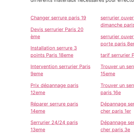
différents matériaux nécessaires pour effectu
Changer serrure paris 19
serrurier ouver
dimanche pari
Devis serrurier Paris 20
ème
serrurier ouve
porte paris 8
Installation serrure 3
points Paris 18eme
tarif serrurier
Intervention serrurier Paris
Trouver un serr
9eme
15eme
Prix dépannage paris
Trouver un serr
12eme
paris 16e
Réparer serrure paris
Dépannage ser
14eme
cher paris 1er
Serrurier 24/24 paris
Dépannage ser
13eme
cher paris 3e