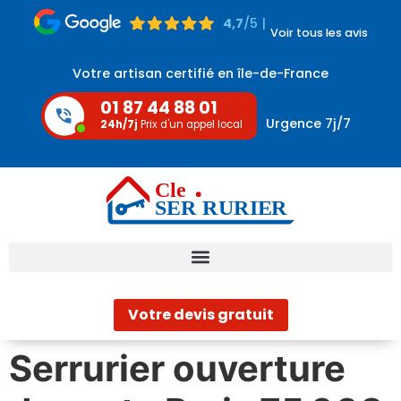
4,7
/5 |
Voir tous les avis
Votre artisan certifié en île-de-France
01 87 44 88 01
Urgence 7j/7
24h/7j
Prix d'un appel local
Votre devis gratuit
Serrurier ouverture