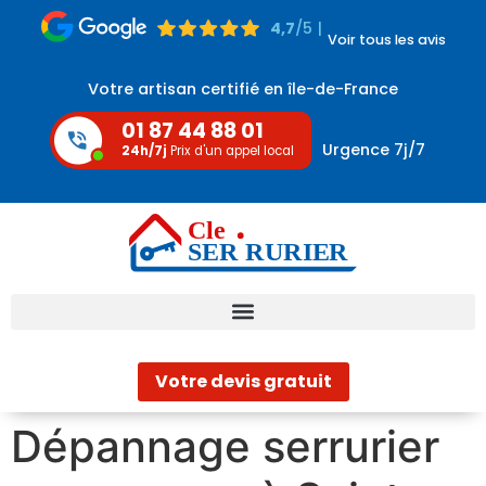
4,7
/5 |
Voir tous les avis
Votre artisan certifié en île-de-France
01 87 44 88 01
Urgence 7j/7
24h/7j
Prix d'un appel local
Votre devis gratuit
Dépannage serrurier