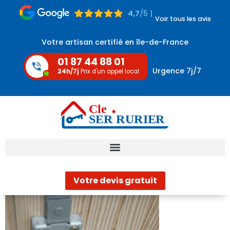
4,7
/5 |
Voir tous les avis
Votre artisan certifié en île-de-France
01 87 44 88 01
Urgence 7j/7
24h/7j
Prix d'un appel local
Votre devis gratuit