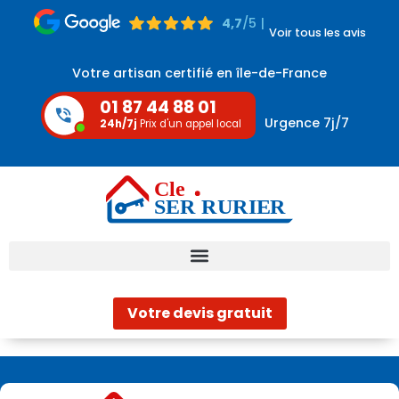
4,7
/5 |
Voir tous les avis
Votre artisan certifié en île-de-France
01 87 44 88 01
Urgence 7j/7
24h/7j
Prix d'un appel local
Votre devis gratuit